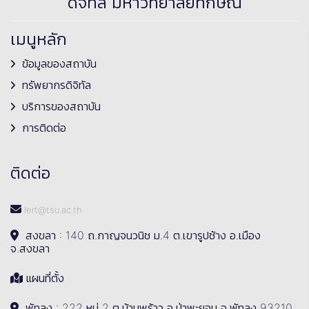
ดิจิทัล มหาวิทยาลัยทักษิณ
เมนูหลัก
ข้อมูลของสถาบัน
ทรัพยากรดิจิทัล
บริการของสถาบัน
การติดต่อ
ติดต่อ
lert@tsu.ac.th
สงขลา : 140 ถ.กาญจนวนิช ม.4 ต.เขารูปช้าง อ.เมือง
จ.สงขลา
แผนที่ตั้ง
พัทลุง : 222 หมู่ 2 ต.บ้านพร้าว อ.ป่าพะยอม จ.พัทลุง 93210