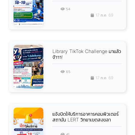
54
17 ก.ค. 69
Library TikTok Challenge มาแล้ว
จ้าาา!
65
17 ก.ค. 69
แจ้งปิดให้บริการอาคารคอมพิวเตอร์
สถาบัน LERT วิทยาเขตสงขลา
41