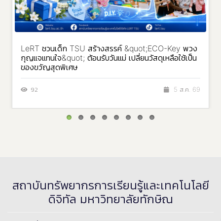
LeRT ชวนเด็ก TSU สร้างสรรค์ &quot;ECO-Key พวง
กุญแจแทนใจ&quot; ต้อนรับวันแม่ เปลี่ยนวัสดุเหลือใช้เป็น
ของขวัญสุดพิเศษ
92
5 ส.ค. 69
สถาบันทรัพยากรการเรียนรู้และเทคโนโลยี
ดิจิทัล มหาวิทยาลัยทักษิณ