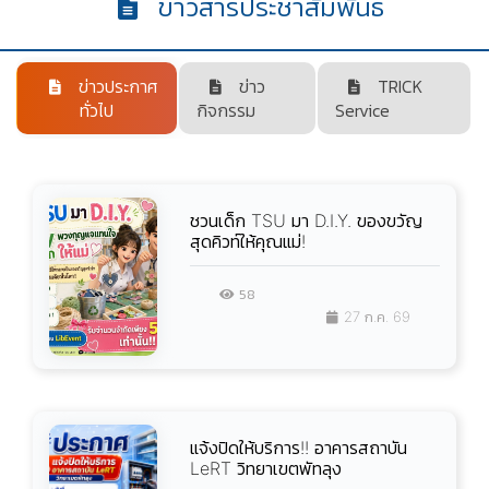
ข่าวสารประชาสัมพันธ์
ข่าวประกาศ
ข่าว
TRICK
ทั่วไป
กิจกรรม
Service
ชวนเด็ก TSU มา D.I.Y. ของขวัญ
สุดคิวท์ให้คุณแม่!
58
27 ก.ค. 69
แจ้งปิดให้บริการ!! อาคารสถาบัน
LeRT วิทยาเขตพัทลุง